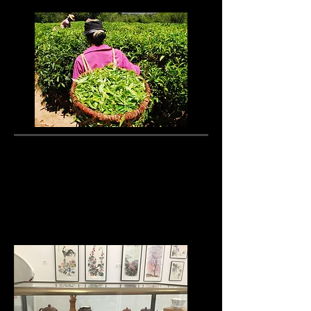
Pour les associations, les
médiathèques
(Uni
versités du Temps Libre,
Associations culturelles, Qi gong,
Yoga ...)