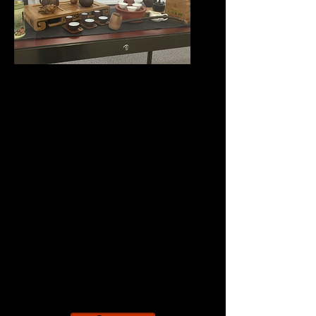
Proposez un moment insolite à vos
adhérents ou vos partenaires en voyageant
sur la route du thé, à travers son histoire, sa
culture, ses rituels, la céramique qui lui est
associée...
(
Exemples
:
Les 5 sens dans la dégustation,
le thé dans la littérature, la Chine berceau
du thé, la cérémonie japonaise du thé,
l'essor du thé en Afrique, la route sibérienne
du thé...)
Modalités:
Date et horaire
: sur mesure -
Durée:
2
heures environ
Lieu:
dans les locaux de l'association
Participants:
effectif à définir
Tarif:
sur devis