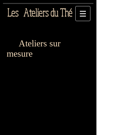
Le
s
Ateliers du Thé
Ateliers sur
mesure
Pour les associations et
salons de thé
Vous souhaitez découvrir ou faire découvrir
le thé à vos adhérents, vos clients?
Vous voulez mettre en place
un moment de
dégustation insolite?
Ou bien le thé fait déjà partie de votre
univers et vous souhaitez le mettre à
l'honneur pour un évènement particulier?
Créez votre atelier à la carte!